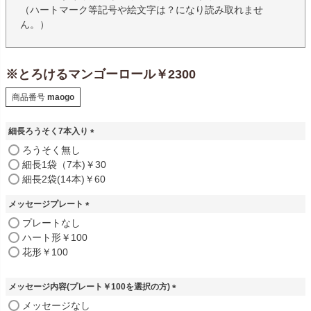
（ハートマーク等記号や絵文字は？になり読み取れませ
ん。）
※とろけるマンゴーロール￥2300
商品番号
maogo
細長ろうそく7本入り
(
ろうそく無し
必
細長1袋（7本)￥30
須
細長2袋(14本)￥60
)
メッセージプレート
(
プレートなし
必
ハート形￥100
須
花形￥100
)
メッセージ内容(プレート￥100を選択の方)
(
メッセージなし