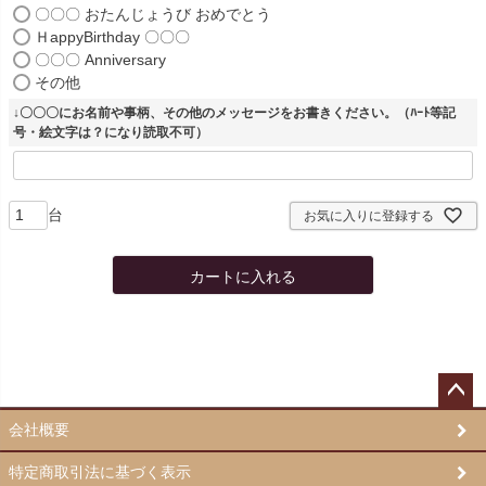
必
〇〇〇 おたんじょうび おめでとう
須
ＨappyBirthday 〇〇〇
)
〇〇〇 Anniversary
その他
↓〇〇〇にお名前や事柄、その他のメッセージをお書きください。（ﾊｰﾄ等記
号・絵文字は？になり読取不可）
お気に入りに登録する
カートに入れる
ペー
会社概要
ジト
ップ
特定商取引法に基づく表示