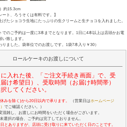
）約15.3cm
レート、ろうそくは有料です。】
上げたショコラ生地にたっぷりの生クリームと生チョコを入れました。
。
トでのご予約は一度に3本までとなります。1日に4本以上は店頭かお電
願い致します。
わりました。袋単位でのお渡しです。1袋7本入り￥30）
ロールケーキのお渡しについて
トに入れた後、「ご注文手続き画面」で、受
お届け希望日）、受取時間（お届け時間帯）
選択してください。
の休みを除く)から20日以内で承ります。
（営業日は
ホームページ
ら）
でご確認ください。）
は大変混雑し、お渡しにお時間をいただく場合がございます。
未選択の場合、ご予約は完了しておりません。
望日とありますが、店頭に受け取りに来ていただく日のことです。