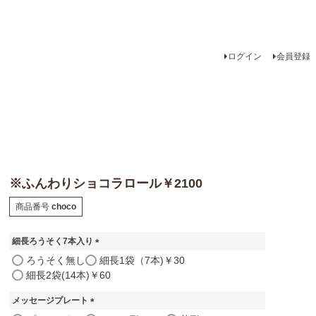
ログイン
会員登録
※ふんわりショコラロール￥2100
商品番号
choco
細長ろうそく7本入り
(
ろうそく無し
細長1袋（7本)￥30
必
細長2袋(14本)￥60
須
)
メッセージプレート
(