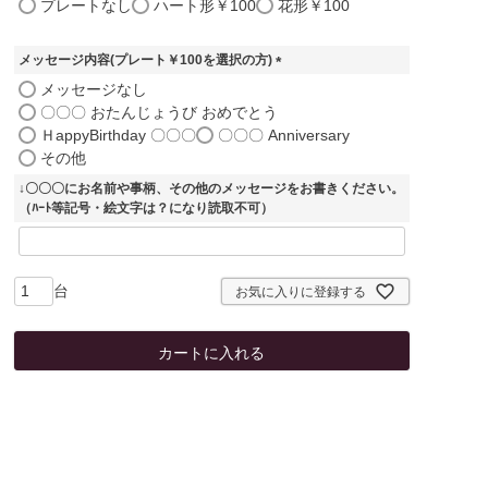
プレートなし
ハート形￥100
花形￥100
必
須
)
メッセージ内容(プレート￥100を選択の方)
(
メッセージなし
必
〇〇〇 おたんじょうび おめでとう
須
ＨappyBirthday 〇〇〇
〇〇〇 Anniversary
)
その他
↓〇〇〇にお名前や事柄、その他のメッセージをお書きください。
（ﾊｰﾄ等記号・絵文字は？になり読取不可）
お気に入りに登録する
カートに入れる