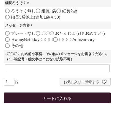
細長ろうそく
(
ろうそく無し
細長1袋
細長2袋
必
細長3袋以上(追加1袋￥30)
須
メッセージ内容
)
(
プレートなし
〇〇〇 おたんじょうび おめでとう
必
ＨappyBirthday 〇〇〇
〇〇〇 Anniversary
須
その他
)
↓〇〇〇にお名前や事柄、その他のメッセージをお書きください。
（ﾊｰﾄ等記号・絵文字は？になり読取不可）
お気に入りに登録する
カートに入れる