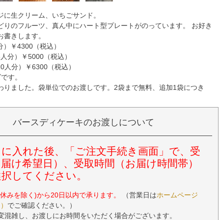
ジに生クリーム、いちごサンド。
どりのフルーツ、真ん中にハート型プレートがのっています。 お好き
お書きします。
人分）￥4300（税込）
～6人分）￥5000（税込）
～10人分）￥6300（税込）
ズです。
わりました。袋単位でのお渡しです。2袋まで無料、追加1袋につき
バースディケーキのお渡しについて
トに入れた後、「ご注文手続き画面」で、受
お届け希望日）、受取時間（お届け時間帯）
選択してください。
の休みを除く)から20日以内で承ります。
（営業日は
ホームページ
ら）
でご確認ください。）
は大変混雑し、お渡しにお時間をいただく場合がございます。